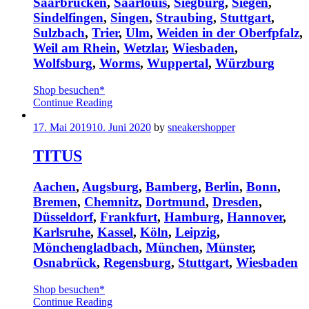
Saarbrücken
,
Saarlouis
,
Siegburg
,
Siegen
,
Sindelfingen
,
Singen
,
Straubing
,
Stuttgart
,
Sulzbach
,
Trier
,
Ulm
,
Weiden in der Oberfpfalz
,
Weil am Rhein
,
Wetzlar
,
Wiesbaden
,
Wolfsburg
,
Worms
,
Wuppertal
,
Würzburg
Shop besuchen*
Continue Reading
17. Mai 2019
10. Juni 2020
by
sneakershopper
TITUS
Aachen
,
Augsburg
,
Bamberg
,
Berlin
,
Bonn
,
Bremen
,
Chemnitz
,
Dortmund
,
Dresden
,
Düsseldorf
,
Frankfurt
,
Hamburg
,
Hannover
,
Karlsruhe
,
Kassel
,
Köln
,
Leipzig
,
Mönchengladbach
,
München
,
Münster
,
Osnabrück
,
Regensburg
,
Stuttgart
,
Wiesbaden
Shop besuchen*
Continue Reading