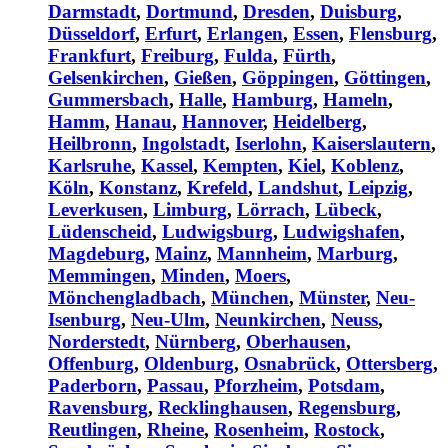
Darmstadt
,
Dortmund
,
Dresden
,
Duisburg
,
Düsseldorf
,
Erfurt
,
Erlangen
,
Essen
,
Flensburg
,
Frankfurt
,
Freiburg
,
Fulda
,
Fürth
,
Gelsenkirchen
,
Gießen
,
Göppingen
,
Göttingen
,
Gummersbach
,
Halle
,
Hamburg
,
Hameln
,
Hamm
,
Hanau
,
Hannover
,
Heidelberg
,
Heilbronn
,
Ingolstadt
,
Iserlohn
,
Kaiserslautern
,
Karlsruhe
,
Kassel
,
Kempten
,
Kiel
,
Koblenz
,
Köln
,
Konstanz
,
Krefeld
,
Landshut
,
Leipzig
,
Leverkusen
,
Limburg
,
Lörrach
,
Lübeck
,
Lüdenscheid
,
Ludwigsburg
,
Ludwigshafen
,
Magdeburg
,
Mainz
,
Mannheim
,
Marburg
,
Memmingen
,
Minden
,
Moers
,
Mönchengladbach
,
München
,
Münster
,
Neu-
Isenburg
,
Neu-Ulm
,
Neunkirchen
,
Neuss
,
Norderstedt
,
Nürnberg
,
Oberhausen
,
Offenburg
,
Oldenburg
,
Osnabrück
,
Ottersberg
,
Paderborn
,
Passau
,
Pforzheim
,
Potsdam
,
Ravensburg
,
Recklinghausen
,
Regensburg
,
Reutlingen
,
Rheine
,
Rosenheim
,
Rostock
,