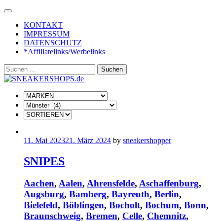
Skip
to
KONTAKT
content
IMPRESSUM
DATENSCHUTZ
*Affiliatelinks/Werbelinks
Suchen
nach:
11. Mai 2023
21. März 2024
by
sneakershopper
SNIPES
Aachen
,
Aalen
,
Ahrensfelde
,
Aschaffenburg
,
Augsburg
,
Bamberg
,
Bayreuth
,
Berlin
,
Bielefeld
,
Böblingen
,
Bocholt
,
Bochum
,
Bonn
,
Braunschweig
,
Bremen
,
Celle
,
Chemnitz
,