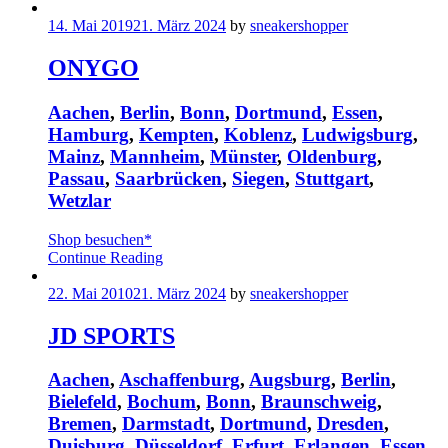
14. Mai 2019
21. März 2024
by
sneakershopper
ONYGO
Aachen
,
Berlin
,
Bonn
,
Dortmund
,
Essen
,
Hamburg
,
Kempten
,
Koblenz
,
Ludwigsburg
,
Mainz
,
Mannheim
,
Münster
,
Oldenburg
,
Passau
,
Saarbrücken
,
Siegen
,
Stuttgart
,
Wetzlar
Shop besuchen*
Continue Reading
22. Mai 2010
21. März 2024
by
sneakershopper
JD SPORTS
Aachen
,
Aschaffenburg
,
Augsburg
,
Berlin
,
Bielefeld
,
Bochum
,
Bonn
,
Braunschweig
,
Bremen
,
Darmstadt
,
Dortmund
,
Dresden
,
Duisburg
,
Düsseldorf
,
Erfurt
,
Erlangen
,
Essen
,