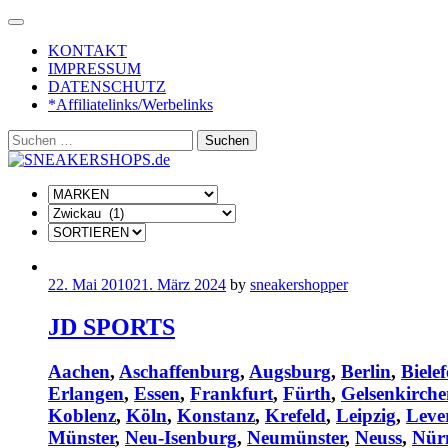
Skip
to
KONTAKT
content
IMPRESSUM
DATENSCHUTZ
*Affiliatelinks/Werbelinks
Suchen
nach:
22. Mai 2010
21. März 2024
by
sneakershopper
JD SPORTS
Aachen
,
Aschaffenburg
,
Augsburg
,
Berlin
,
Bielef
Erlangen
,
Essen
,
Frankfurt
,
Fürth
,
Gelsenkirch
Koblenz
,
Köln
,
Konstanz
,
Krefeld
,
Leipzig
,
Leve
Münster
,
Neu-Isenburg
,
Neumünster
,
Neuss
,
Nür