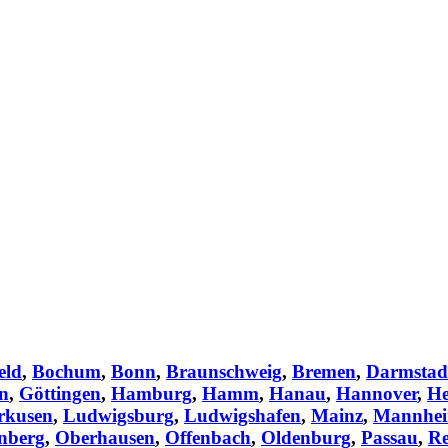
eld
,
Bochum
,
Bonn
,
Braunschweig
,
Bremen
,
Darmstad
en
,
Göttingen
,
Hamburg
,
Hamm
,
Hanau
,
Hannover
,
He
rkusen
,
Ludwigsburg
,
Ludwigshafen
,
Mainz
,
Mannhe
nberg
,
Oberhausen
,
Offenbach
,
Oldenburg
,
Passau
,
Re