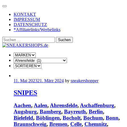
Skip
to
KONTAKT
content
IMPRESSUM
DATENSCHUTZ
*Affiliatelinks/Werbelinks
Suchen
nach:
11. Mai 2023
21. März 2024
by
sneakershopper
SNIPES
Aachen
,
Aalen
,
Ahrensfelde
,
Aschaffenburg
,
Augsburg
,
Bamberg
,
Bayreuth
,
Berlin
,
Bielefeld
,
Böblingen
,
Bocholt
,
Bochum
,
Bonn
,
Braunschweig
,
Bremen
,
Celle
,
Chemnitz
,