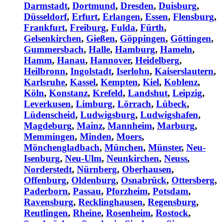
Darmstadt
,
Dortmund
,
Dresden
,
Duisburg
,
Düsseldorf
,
Erfurt
,
Erlangen
,
Essen
,
Flensburg
,
Frankfurt
,
Freiburg
,
Fulda
,
Fürth
,
Gelsenkirchen
,
Gießen
,
Göppingen
,
Göttingen
,
Gummersbach
,
Halle
,
Hamburg
,
Hameln
,
Hamm
,
Hanau
,
Hannover
,
Heidelberg
,
Heilbronn
,
Ingolstadt
,
Iserlohn
,
Kaiserslautern
,
Karlsruhe
,
Kassel
,
Kempten
,
Kiel
,
Koblenz
,
Köln
,
Konstanz
,
Krefeld
,
Landshut
,
Leipzig
,
Leverkusen
,
Limburg
,
Lörrach
,
Lübeck
,
Lüdenscheid
,
Ludwigsburg
,
Ludwigshafen
,
Magdeburg
,
Mainz
,
Mannheim
,
Marburg
,
Memmingen
,
Minden
,
Moers
,
Mönchengladbach
,
München
,
Münster
,
Neu-
Isenburg
,
Neu-Ulm
,
Neunkirchen
,
Neuss
,
Norderstedt
,
Nürnberg
,
Oberhausen
,
Offenburg
,
Oldenburg
,
Osnabrück
,
Ottersberg
,
Paderborn
,
Passau
,
Pforzheim
,
Potsdam
,
Ravensburg
,
Recklinghausen
,
Regensburg
,
Reutlingen
,
Rheine
,
Rosenheim
,
Rostock
,