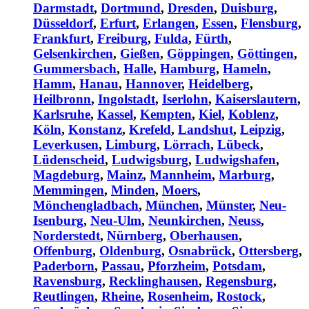
Darmstadt
,
Dortmund
,
Dresden
,
Duisburg
,
Düsseldorf
,
Erfurt
,
Erlangen
,
Essen
,
Flensburg
,
Frankfurt
,
Freiburg
,
Fulda
,
Fürth
,
Gelsenkirchen
,
Gießen
,
Göppingen
,
Göttingen
,
Gummersbach
,
Halle
,
Hamburg
,
Hameln
,
Hamm
,
Hanau
,
Hannover
,
Heidelberg
,
Heilbronn
,
Ingolstadt
,
Iserlohn
,
Kaiserslautern
,
Karlsruhe
,
Kassel
,
Kempten
,
Kiel
,
Koblenz
,
Köln
,
Konstanz
,
Krefeld
,
Landshut
,
Leipzig
,
Leverkusen
,
Limburg
,
Lörrach
,
Lübeck
,
Lüdenscheid
,
Ludwigsburg
,
Ludwigshafen
,
Magdeburg
,
Mainz
,
Mannheim
,
Marburg
,
Memmingen
,
Minden
,
Moers
,
Mönchengladbach
,
München
,
Münster
,
Neu-
Isenburg
,
Neu-Ulm
,
Neunkirchen
,
Neuss
,
Norderstedt
,
Nürnberg
,
Oberhausen
,
Offenburg
,
Oldenburg
,
Osnabrück
,
Ottersberg
,
Paderborn
,
Passau
,
Pforzheim
,
Potsdam
,
Ravensburg
,
Recklinghausen
,
Regensburg
,
Reutlingen
,
Rheine
,
Rosenheim
,
Rostock
,