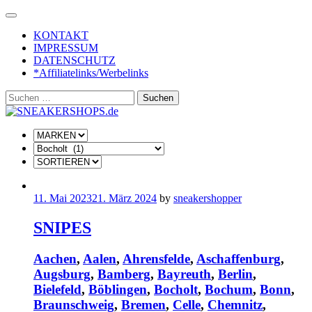
Skip
to
KONTAKT
content
IMPRESSUM
DATENSCHUTZ
*Affiliatelinks/Werbelinks
Suchen
nach:
11. Mai 2023
21. März 2024
by
sneakershopper
SNIPES
Aachen
,
Aalen
,
Ahrensfelde
,
Aschaffenburg
,
Augsburg
,
Bamberg
,
Bayreuth
,
Berlin
,
Bielefeld
,
Böblingen
,
Bocholt
,
Bochum
,
Bonn
,
Braunschweig
,
Bremen
,
Celle
,
Chemnitz
,