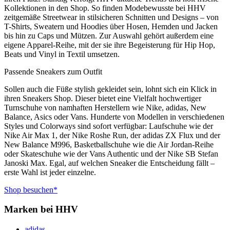
Kollektionen in den Shop. So finden Modebewusste bei HHV
zeitgemäße Streetwear in stilsicheren Schnitten und Designs – von
T-Shirts, Sweatern und Hoodies über Hosen, Hemden und Jacken
bis hin zu Caps und Mützen. Zur Auswahl gehört außerdem eine
eigene Apparel-Reihe, mit der sie ihre Begeisterung für Hip Hop,
Beats und Vinyl in Textil umsetzen.
Passende Sneakers zum Outfit
Sollen auch die Füße stylish gekleidet sein, lohnt sich ein Klick in
ihren Sneakers Shop. Dieser bietet eine Vielfalt hochwertiger
Turnschuhe von namhaften Herstellern wie Nike, adidas, New
Balance, Asics oder Vans. Hunderte von Modellen in verschiedenen
Styles und Colorways sind sofort verfügbar: Laufschuhe wie der
Nike Air Max 1, der Nike Roshe Run, der adidas ZX Flux und der
New Balance M996, Basketballschuhe wie die Air Jordan-Reihe
oder Skateschuhe wie der Vans Authentic und der Nike SB Stefan
Janoski Max. Egal, auf welchen Sneaker die Entscheidung fällt –
erste Wahl ist jeder einzelne.
Shop besuchen*
Marken bei HHV
adidas