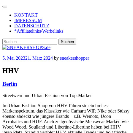
Skip
to
KONTAKT
content
IMPRESSUM
DATENSCHUTZ
*Affiliatelinks/Werbelinks
Suchen
nach:
5. Mai 2023
21. März 2024
by
sneakershopper
HHV
Berlin
Streetwear und Urban Fashion von Top-Marken
Im Urban Fashion Shop von HHV führen sie ein breites
Markenspektrum, das Klassiker wie Carhartt WIP, Nike oder Stüssy
ebenso abdeckt wie jüngere Brands – z.B. Wemoto, Ucon
Acrobatics und HUF. Auch zeitgenössische Menswear Marken wie
Wood Wood, Soulland und Libertine-Libertine haben bei HHV
ihren Platz. Ständig verfolgt HHV aktuelle Trends und holt frische