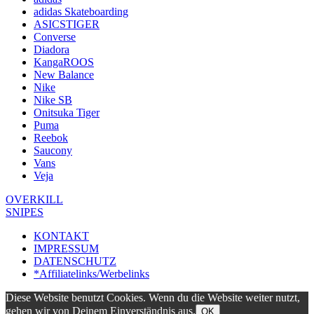
adidas Skateboarding
ASICSTIGER
Converse
Diadora
KangaROOS
New Balance
Nike
Nike SB
Onitsuka Tiger
Puma
Reebok
Saucony
Vans
Veja
Beitragsnavigation
OVERKILL
SNIPES
KONTAKT
IMPRESSUM
DATENSCHUTZ
*Affiliatelinks/Werbelinks
Diese Website benutzt Cookies. Wenn du die Website weiter nutzt,
gehen wir von Deinem Einverständnis aus.
OK