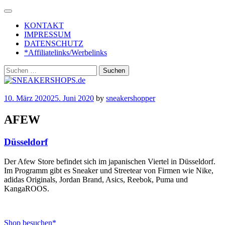
Skip
to
KONTAKT
content
IMPRESSUM
DATENSCHUTZ
*Affiliatelinks/Werbelinks
Suchen
nach:
10. März 2020
25. Juni 2020
by
sneakershopper
AFEW
Düsseldorf
Der Afew Store befindet sich im japanischen Viertel in Düsseldorf.
Im Programm gibt es Sneaker und Streetear von Firmen wie Nike,
adidas Originals, Jordan Brand, Asics, Reebok, Puma und
KangaROOS.
Shop besuchen*