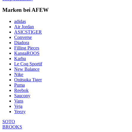
Marken bei AFEW
adidas
Air Jordan
ASICSTIGER
Converse
Diadora
Filling Pieces
KangaROOS
Karhu
Le Coq Sportif
New Balance
Nike
Onitsuka Tiger
Puma
Reebok
Saucony
Vans
Veja
Yeezy
Beitragsnavigation
SOTO
BROOKS