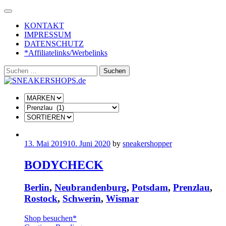
Skip
to
KONTAKT
content
IMPRESSUM
DATENSCHUTZ
*Affiliatelinks/Werbelinks
Suchen
nach:
13. Mai 2019
10. Juni 2020
by
sneakershopper
BODYCHECK
Berlin
,
Neubrandenburg
,
Potsdam
,
Prenzlau
,
Rostock
,
Schwerin
,
Wismar
Shop besuchen*