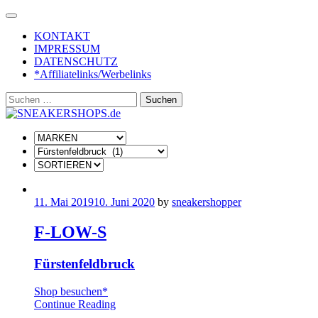
Skip
to
KONTAKT
content
IMPRESSUM
DATENSCHUTZ
*Affiliatelinks/Werbelinks
Suchen
nach:
11. Mai 2019
10. Juni 2020
by
sneakershopper
F-LOW-S
Fürstenfeldbruck
Shop besuchen*
Continue Reading