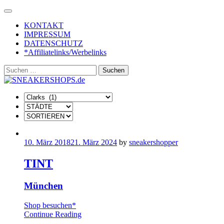
Skip
to
KONTAKT
content
IMPRESSUM
DATENSCHUTZ
*Affiliatelinks/Werbelinks
Suchen
nach:
10. März 2018
21. März 2024
by
sneakershopper
TINT
München
Shop besuchen*
Continue Reading